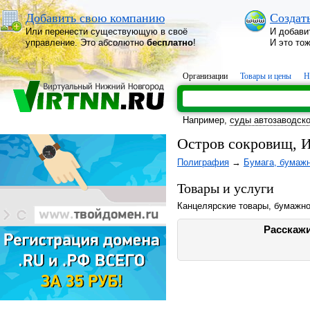
Добавить свою компанию
Создат
Или перенести существующую в своё
И добави
управление. Это абсолютно
бесплатно
!
И это то
Организации
Товары и цены
Н
Например,
суды автозаводско
Остров сокровищ, 
Полиграфия
→
Бумага, бумаж
Товары и услуги
Канцелярские товары, бумажно
Расскажи