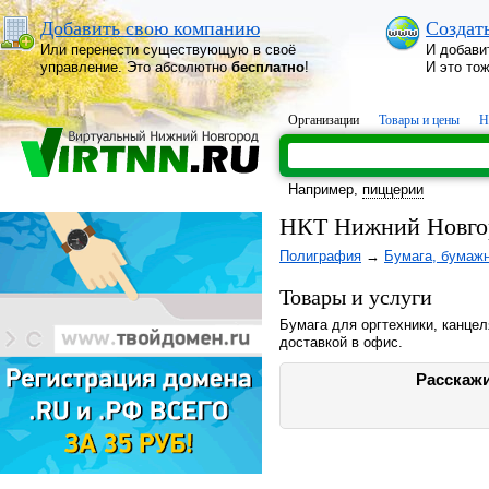
Добавить свою компанию
Создат
Или перенести существующую в своё
И добави
управление. Это абсолютно
бесплатно
!
И это то
Организации
Товары и цены
Н
Например,
пиццерии
НКТ Нижний Новго
Полиграфия
→
Бумага, бумаж
Товары и услуги
Бумага для оргтехники, канце
доставкой в офис.
Расскажи