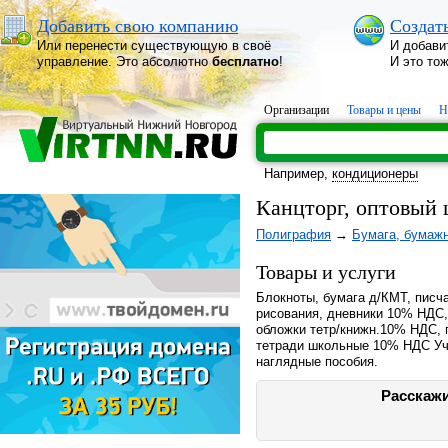
Добавить свою компанию
Создат
Или перенести существующую в своё
И добави
управление. Это абсолютно
бесплатно
!
И это то
Организации
Товары и цены
Н
Например,
кондиционеры
Канцторг, оптовый
Полиграфия
→
Бумага, бумаж
Товары и услуги
Блокноты, бумага д/КМТ, писча
рисования, дневники 10% НДС, 
обложки тетр/книжн.10% НДС, 
тетради школьные 10% НДС Уче
наглядные пособия.
Расскажи