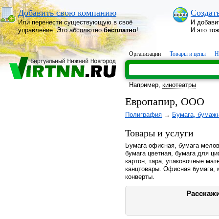
Добавить свою компанию
Создат
Или перенести существующую в своё
И добави
управление. Это абсолютно
бесплатно
!
И это то
Организации
Товары и цены
Н
Например,
кинотеатры
Европапир, ООО
Полиграфия
→
Бумага, бумаж
Товары и услуги
Бумага офисная, бумага мелов
бумага цветная, бумага для ц
картон, тара, упаковочные ма
канцтовары. Офисная бумага, м
конверты.
Расскажи