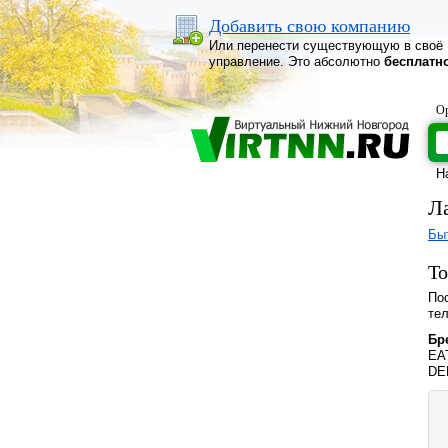
Добавить свою компанию
Или перенести существующую в своё
управление. Это абсолютно
бесплатн
Ор
Н
Л
Бы
То
Пос
те
Бр
EAT
DE