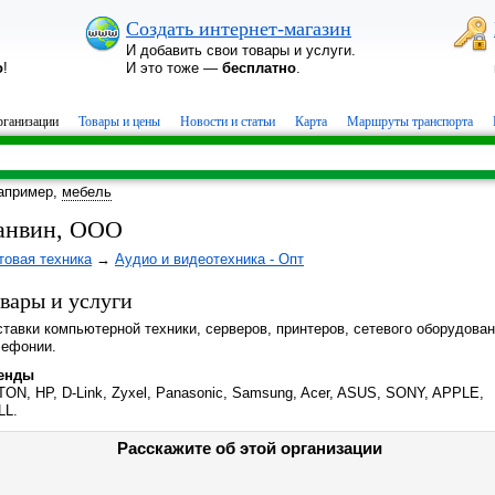
Создать интернет-магазин
И добавить свои товары и услуги.
о
!
И это тоже —
бесплатно
.
ганизации
Товары и цены
Новости и статьи
Карта
Маршруты транспорта
апример,
мебель
анвин, ООО
товая техника
→
Аудио и видеотехника - Опт
вары и услуги
тавки компьютерной техники, серверов, принтеров, сетевого оборудован
лефонии.
енды
ON, HP, D-Link, Zyxel, Panasonic, Samsung, Acer, ASUS, SONY, APPLE,
LL.
Расскажите об этой организации