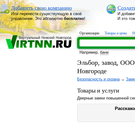
Добавить свою компанию
Создат
Или перенести существующую в своё
И добави
управление. Это абсолютно
бесплатно
!
И это то
Организации
Товары и цены
Н
Например,
бани
Эльбор, завод, ООО
Новгороде
Безопасность и охрана
→
Замк
Товары и услуги
Дверные замки повышенной сек
Расскажи