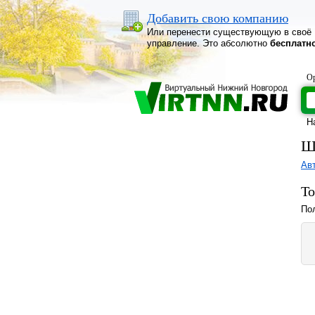
Добавить свою компанию
Или перенести существующую в своё
управление. Это абсолютно
бесплатн
Ор
Н
Ш
Ав
То
Пол