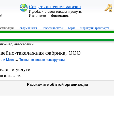
Создать интернет-магазин
И добавить свои товары и услуги.
о
!
И это тоже —
бесплатно
.
ганизации
Товары и цены
Новости и статьи
Карта
Маршруты транспорта
апример,
автосервисы
вейно-такелажная фабрика, ООО
то и Мото
→
Тенты, тентовые конструкции
вары и услуги
оги, палатки.
Расскажите об этой организации