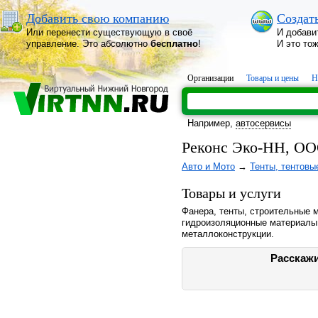
Добавить свою компанию
Создат
Или перенести существующую в своё
И добави
управление. Это абсолютно
бесплатно
!
И это то
Организации
Товары и цены
Н
Например,
автосервисы
Реконс Эко-НН, О
Авто и Мото
→
Тенты, тентовы
Товары и услуги
Фанера, тенты, строительные 
гидроизоляционные материалы
металлоконструкции.
Расскажи