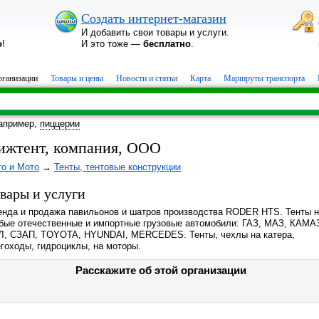
Создать интернет-магазин
И добавить свои товары и услуги.
о
!
И это тоже —
бесплатно
.
ганизации
Товары и цены
Новости и статьи
Карта
Маршруты транспорта
апример,
пиццерии
ижтент, компания, ООО
то и Мото
→
Тенты, тентовые конструкции
вары и услуги
енда и продажа павильонов и шатров производства RODER HTS. Тенты 
бые отечественные и импортные грузовые автомобили: ГАЗ, МАЗ, КАМА
Л, СЗАП, TOYOTA, HYUNDAI, MERCEDES. Тенты, чехлы на катера,
гоходы, гидроциклы, на моторы.
Расскажите об этой организации