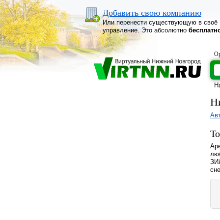
Добавить свою компанию
Или перенести существующую в своё
управление. Это абсолютно
бесплатн
Ор
Н
Н
Ав
То
Ар
лю
ЗИ
сне