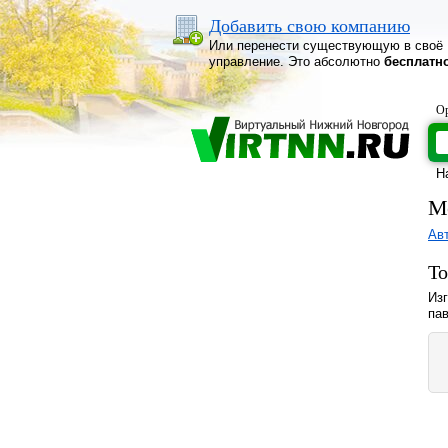
Добавить свою компанию
Или перенести существующую в своё
управление. Это абсолютно
бесплатн
Ор
Н
М
Ав
То
Изг
пав