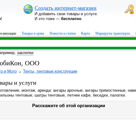
Создать интернет-магазин
И добавить свои товары и услуги.
о
!
И это тоже —
бесплатно
.
ганизации
Товары и цены
Новости и статьи
Карта
Маршруты транспорта
апример,
заклепки
обиКон, ООО
то и Мото
→
Тенты, тентовые конструкции
вары и услуги
отовление, монтаж, аренда: ангары арочные, ангары прямостенные, нав
ильоны тентовые, шатры тентовые, летнее кафе, беседки, палатки.
Расскажите об этой организации