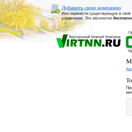
Добавить свою компанию
Или перенести существующую в своё
управление. Это абсолютно
бесплатн
Ор
Н
М
Ав
То
Про
ме