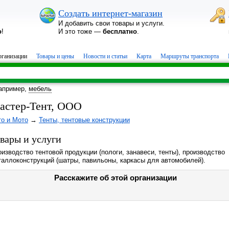
Создать интернет-магазин
И добавить свои товары и услуги.
о
!
И это тоже —
бесплатно
.
ганизации
Товары и цены
Новости и статьи
Карта
Маршруты транспорта
апример,
мебель
астер-Тент, ООО
то и Мото
→
Тенты, тентовые конструкции
вары и услуги
изводство тентовой продукции (пологи, занавеси, тенты), производство
таллоконструкций (шатры, павильоны, каркасы для автомобилей).
Расскажите об этой организации