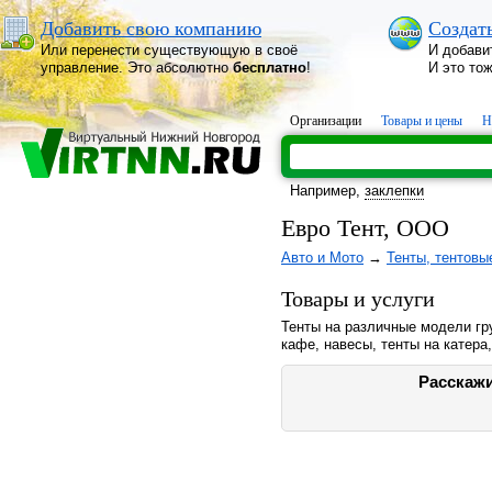
Добавить свою компанию
Создат
Или перенести существующую в своё
И добави
управление. Это абсолютно
бесплатно
!
И это то
Организации
Товары и цены
Н
Например,
заклепки
Евро Тент, ООО
Авто и Мото
→
Тенты, тентовы
Товары и услуги
Тенты на различные модели гр
кафе, навесы, тенты на катера
Расскажи