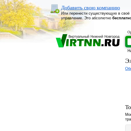
Добавить свою компанию
Или перенести существующую в своё
управление. Это абсолютно
бесплатн
Ор
Н
Э
Об
То
Мо
тр