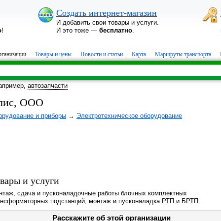
Создать интернет-магазин
И добавить свои товары и услуги.
о
!
И это тоже —
бесплатно
.
ганизации
Товары и цены
Новости и статьи
Карта
Маршруты транспорта
апример,
автозапчасти
лис, ООО
орудование и приборы
→
Электротехническое оборудование
вары и услуги
нтаж, сдача и пусконаладочные работы блочных комплектных
ансформаторных подстанций, монтаж и пусконаладка РТП и БРТП.
Расскажите об этой организации