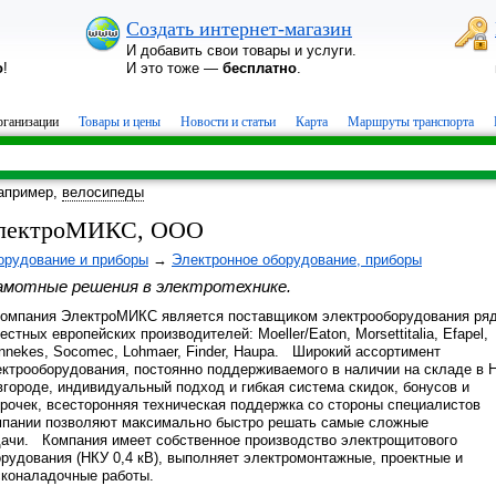
Создать интернет-магазин
И добавить свои товары и услуги.
о
!
И это тоже —
бесплатно
.
ганизации
Товары и цены
Новости и статьи
Карта
Маршруты транспорта
апример,
велосипеды
лектроМИКС, ООО
орудование и приборы
→
Электронное оборудование, приборы
амотные решения в электротехнике.
мпания ЭлектроМИКС является поставщиком электрооборудования ря
естных европейских производителей: Moeller/Eaton, Morsettitalia, Efapel,
nnekes, Socomec, Lohmaer, Finder, Haupa. Широкий ассортимент
ектрооборудования, постоянно поддерживаемого в наличии на складе в Н
городе, индивидуальный подход и гибкая система скидок, бонусов и
срочек, всесторонняя техническая поддержка со стороны специалистов
мпании позволяют максимально быстро решать самые сложные
дачи. Компания имеет собственное производство электрощитового
рудования (НКУ 0,4 кВ), выполняет электромонтажные, проектные и
сконаладочные работы.