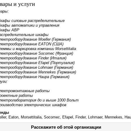
вары и услуги
вары:
кафы силовые распределительные
кафы автоматики и управления
кафы АВР
аспределительные шкафы
лектрооборудование Moeller (Германия)
лектрооборудование EATON (США)
леммы и маркировка компании Morsettitalia
лектрооборудование Socomec (Франция)
лектрооборудование Finder (Италия)
лектрооборудование Efapel (Португалия)
лектрооборудование Lohmaer (Германия)
лектрооборудование Mennekes (Германия)
лектрооборудование Haupa (Германия)
уги:
лектромонтажные работы
роектные работы
лектролаборатория до и выше 1000 Вольт
роизводство электрических шкафов
енды
ller, Eaton, Morsettitalia, Socomec, Efapel, Finder, Lohmaer, Mennekes, Ha
Расскажите об этой организации