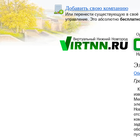
Добавить свою компанию
Или перенести существующую в своё
управление. Это абсолютно
бесплатн
Ор
Н
Э
Об
Гр
Ко
изв
Me
эл
Нов
от
ко
за
обо
пу