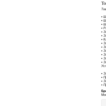
То
То
•
Ш
•
Ш
•
Ш
•
Р
•
Э
•
Э
•
К
•
Э
•
Э
•
Э
•
Э
•
Э
•
Э
Усл
•
Э
•
П
•
Э
•
П
Бр
Moe