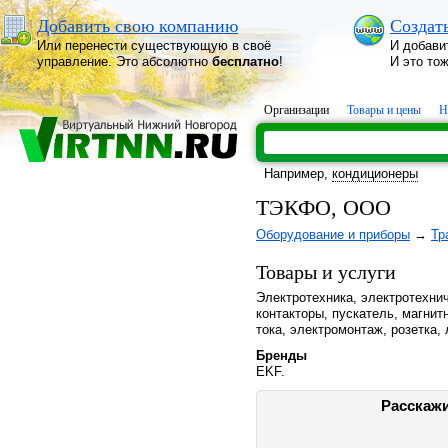
Добавить свою компанию
Создат
Или перенести существующую в своё
И добави
управление. Это абсолютно
бесплатно
!
И это то
Организации
Товары и цены
Н
Например,
кондиционеры
ТЭКФО, ООО
Оборудование и приборы
→
Тр
Товары и услуги
Электротехника, электротехни
контакторы, пускатель, магнит
тока, электромонтаж, розетка,
Бренды
EKF.
Расскажи