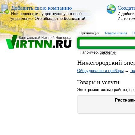
Добавить свою компанию
Создат
Или перенести существующую в своё
И добави
управление. Это абсолютно
бесплатно
!
И это то
Организации
Товары и цены
Н
Например,
заклепки
Нижегородский эне
Оборудование и приборы
→
Тр
Товары и услуги
Электромонтажные работы, про
Расскажи