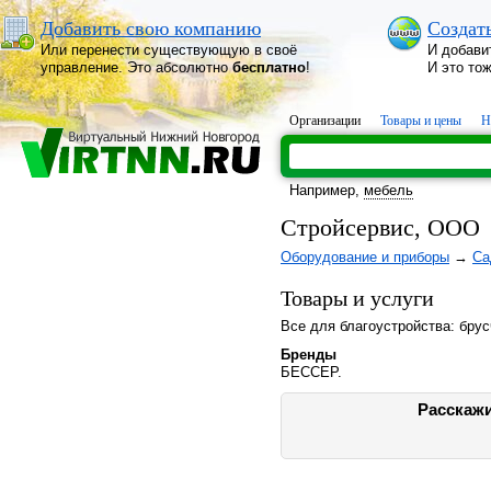
Добавить свою компанию
Создат
Или перенести существующую в своё
И добави
управление. Это абсолютно
бесплатно
!
И это то
Организации
Товары и цены
Н
Например,
мебель
Стройсервис, ООО
Оборудование и приборы
→
Са
Товары и услуги
Все для благоустройства: брус
Бренды
БЕССЕР.
Расскажи