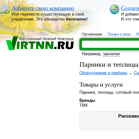
Добавить свою компанию
Создат
Или перенести существующую в своё
И добави
управление. Это абсолютно
бесплатно
!
И это то
Организации
Товары и цены
Н
Например,
заклепки
Парники и теплицы
Оборудование и приборы
→
Са
Товары и услуги
Парники, теплицы, сотовый пол
Бренды
ТМК.
Расскажи