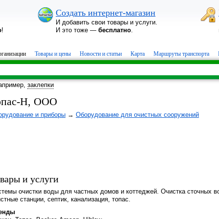
Создать интернет-магазин
И добавить свои товары и услуги.
о
!
И это тоже —
бесплатно
.
ганизации
Товары и цены
Новости и статьи
Карта
Маршруты транспорта
апример,
заклепки
опас-Н, ООО
орудование и приборы
→
Оборудование для очистных сооружений
вары и услуги
стемы очистки воды для частных домов и коттеджей. Очистка сточных в
стные станции, септик, канализация, топас.
енды