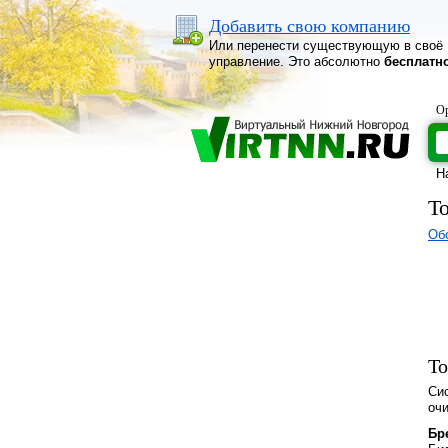
Добавить свою компанию
Или перенести существующую в своё
управление. Это абсолютно
бесплатн
Ор
Н
Т
Об
То
Си
очи
Бр