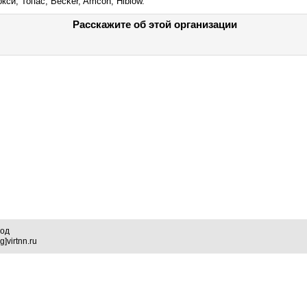
кси, Топас, Becker, Amcon, Hiblow.
Расскажите об этой организации
род
]virtnn.ru