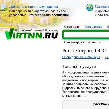
Добавить свою компанию
Создат
Или перенести существующую в своё
И добави
управление. Это абсолютно
бесплатно
!
И это то
Организации
Товары и цены
Н
Например,
автозапчасти
Роскомстрой, ООО
Оборудование и приборы
→
Об
Товары и услуги
Антикоррозионная защита мета
оборудования промышленных п
подземных и подводных, маги
защита специальных сооружени
гидротехнического оборудован
Теплоизоляция оборудования. 
мягких кровель.
Расскажи