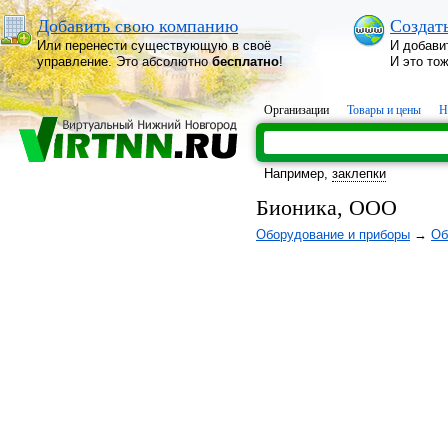
Добавить свою компанию
Создат
Или перенести существующую в своё
И добави
управление. Это абсолютно
бесплатно
!
И это то
Организации
Товары и цены
Н
Например,
заклепки
Бионика, ООО
Оборудование и приборы
→
Об