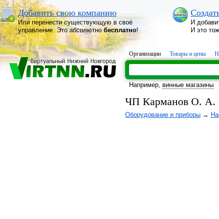
Добавить свою компанию
Создат
Или перенести существующую в своё
И добави
управление. Это абсолютно
бесплатно
!
И это то
Организации
Товары и цены
Н
Например,
винные магазины
ЧП Карманов О. А.
Оборудование и приборы
→
На