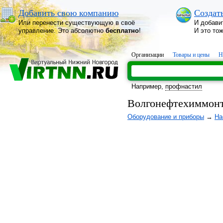
Добавить свою компанию
Создат
Или перенести существующую в своё
И добави
управление. Это абсолютно
бесплатно
!
И это то
Организации
Товары и цены
Н
Например,
профнастил
Волгонефтехиммон
Оборудование и приборы
→
На