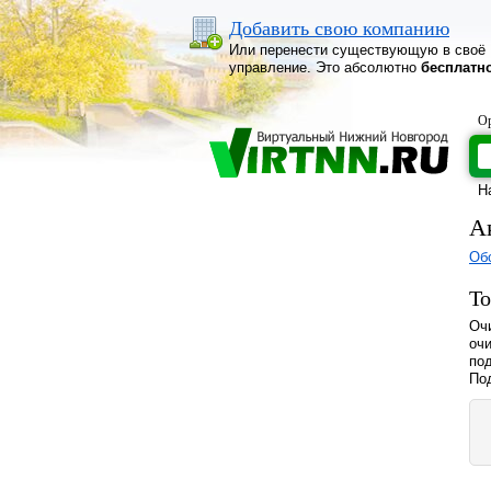
Добавить свою компанию
Или перенести существующую в своё
управление. Это абсолютно
бесплатн
Ор
Н
А
Об
То
Очи
оч
под
Под