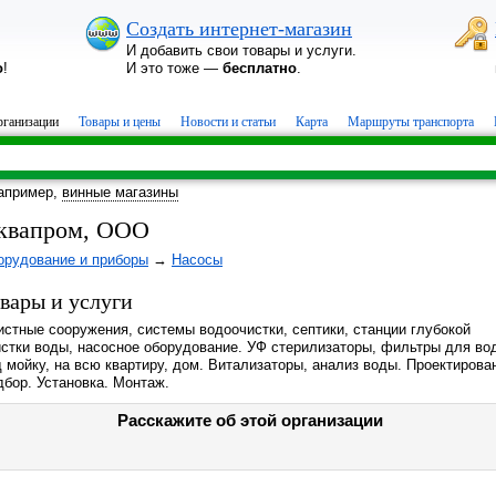
Создать интернет-магазин
И добавить свои товары и услуги.
о
!
И это тоже —
бесплатно
.
ганизации
Товары и цены
Новости и статьи
Карта
Маршруты транспорта
апример,
винные магазины
квапром, ООО
орудование и приборы
→
Насосы
вары и услуги
стные сооружения, системы водоочистки, септики, станции глубокой
истки воды, насосное оборудование. УФ стерилизаторы, фильтры для во
 мойку, на всю квартиру, дом. Витализаторы, анализ воды. Проектирова
бор. Установка. Монтаж.
Расскажите об этой организации