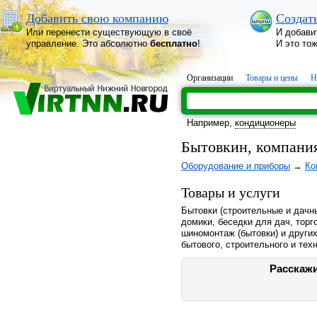
Добавить свою компанию
Создат
Или перенести существующую в своё
И добави
управление. Это абсолютно
бесплатно
!
И это то
Организации
Товары и цены
Н
Например,
кондиционеры
Бытовкин, компания
Оборудование и приборы
→
Ко
Товары и услуги
Бытовки (строительные и дачн
домики, беседки для дач, торг
шиномонтаж (бытовки) и други
бытового, строительного и тех
Расскажи