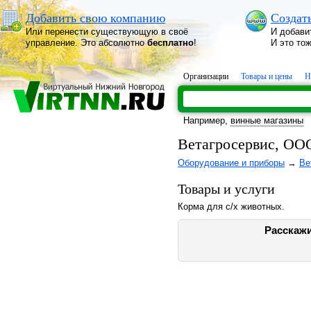
Добавить свою компанию
Создат
Или перенести существующую в своё
И добави
управление. Это абсолютно
бесплатно
!
И это то
Организации
Товары и цены
Н
Например,
винные магазины
Ветагросервис, ОО
Оборудование и приборы
→
Ве
Товары и услуги
Корма для с/х животных.
Расскажи