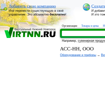
Добавить свою компанию
Создат
Или перенести существующую в своё
И добави
управление. Это абсолютно
бесплатно
!
И это то
Организации
Товары и цены
Н
Например,
сувенирная проду
АСС-НН, ООО
Оборудование и приборы
→
Ве