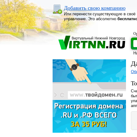
Добавить свою компанию
Или перенести существующую в своё
управление. Это абсолютно
бесплатн
Ор
Н
Д
Об
То
Сче
быт
уп
апп