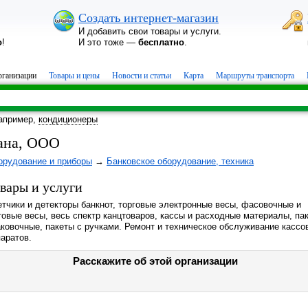
Создать интернет-магазин
И добавить свои товары и услуги.
о
!
И это тоже —
бесплатно
.
ганизации
Товары и цены
Новости и статьи
Карта
Маршруты транспорта
апример,
кондиционеры
ана, ООО
орудование и приборы
→
Банковское оборудование, техника
вары и услуги
тчики и детекторы банкнот, торговые электронные весы, фасовочные и
овые весы, весь спектр канцтоваров, кассы и расходные материалы, па
аковочные, пакеты с ручками. Ремонт и техническое обслуживание кассо
аратов.
Расскажите об этой организации