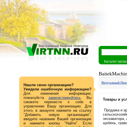
Каталог орга
BaitekMachi
Виртуальный Ниж
Нашли свою организацию?
Увидели ошибочную информацию?
Для изменения информации,
пожалуйста
зарегистрируйтесь
. Вы
Товары и усл
сможете перенести к себе в
управлению Вашу организацию. Для
Продажа и ар
этого, в аккаунте нажмите на ссылку
сельскохозяй
"Добавить новую организацию",
экскаватора,
введите название Вашей организации
щебень, грави
и нажмите кнопку "Найти". Если