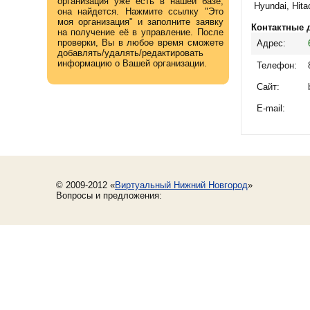
организация уже есть в нашей базе,
Hyundai, Hitac
она найдется. Нажмите ссылку "Это
моя организация" и заполните заявку
Контактные 
на получение её в управление. После
проверки, Вы в любое время сможете
Адрес:
добавлять/удалять/редактировать
информацию о Вашей организации.
Телефон:
Сайт:
E-mail:
© 2009-2012 «
Виртуальный Нижний Новгород
»
Вопросы и предложения: