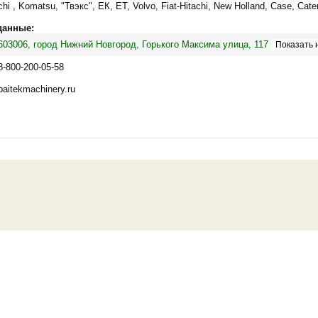
hi , Komatsu, "Твэкс", ЕК, ЕТ, Volvo, Fiat-Hitachi, New Holland, Case, Cater
данные:
603006, город Нижний Новгород, Горького Максима улица, 117
8-800-200-05-58
baitekmachinery.ru