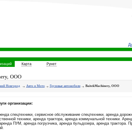
До
низаций
Карта
Рунет
nery, ООО
ний Новгород
Авто и Мото
Грузовые автомобили
BaitekMachinery, ООО
уги организации:
енда спецтехники, сервисное обслуживание спецтехники, аренда дорожн
ственной техники, аренда трактора, аренда коммунальной техники. Арен
 аренда ПУМ, аренда погрузчика, аренда бульдозера, аренда трактора. 
й.