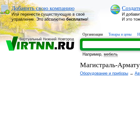
Добавить свою компанию
Создат
Или перенести существующую в своё
И добави
управление. Это абсолютно
бесплатно
!
И это то
Организации
Товары и цены
Н
Например,
мебель
Магистраль-Армату
Оборудование и приборы
→
Ав