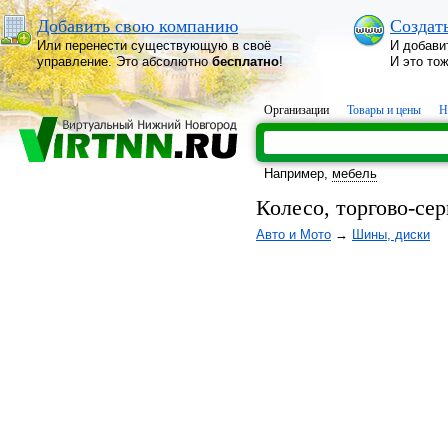
Добавить свою компанию
Создат
Или перенести существующую в своё
И добави
управление. Это абсолютно
бесплатно
!
И это то
Организации
Товары и цены
Н
Например,
мебель
Колесо, торгово-се
Авто и Мото
→
Шины, диски