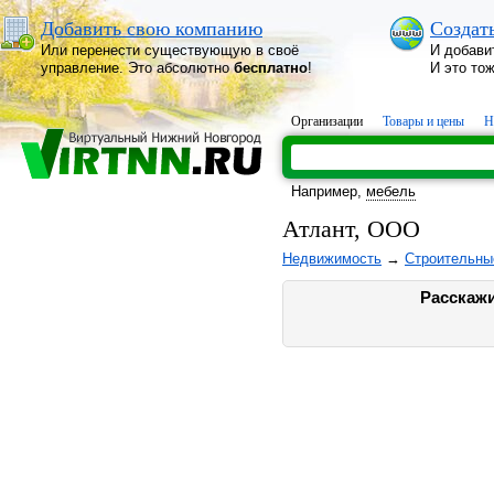
Добавить свою компанию
Создат
Или перенести существующую в своё
И добави
управление. Это абсолютно
бесплатно
!
И это то
Организации
Товары и цены
Н
Например,
мебель
Атлант, ООО
Недвижимость
→
Строительны
Расскажи