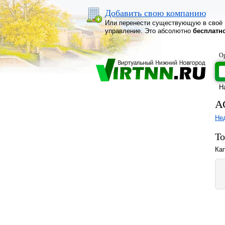
Добавить свою компанию
Или перенести существующую в своё
управление. Это абсолютно
бесплатн
Ор
Н
А
Не
То
Ка