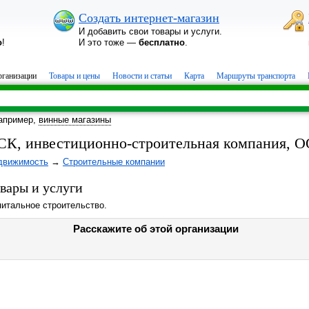
Создать интернет-магазин
И добавить свои товары и услуги.
о
!
И это тоже —
бесплатно
.
ганизации
Товары и цены
Новости и статьи
Карта
Маршруты транспорта
апример,
винные магазины
СК, инвестиционно-строительная компания, 
движимость
→
Строительные компании
вары и услуги
питальное строительство.
Расскажите об этой организации