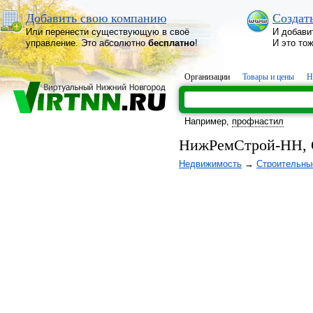
Добавить свою компанию
Создат
Или перенести существующую в своё
И добави
управление. Это абсолютно
бесплатно
!
И это то
Организации
Товары и цены
Н
Например,
профнастил
НижРемСтрой-НН,
Недвижимость
→
Строительны