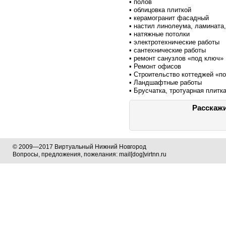
• полов
• облицовка плиткой
• керамогранит фасадный
• настил линолеума, ламината,
• натяжные потолки
• электротехнические работы
• сантехнические работы
• ремонт санузлов «под ключ»
• Ремонт офисов
• Строительство коттеджей «п
• Ландшафтные работы
• Брусчатка, тротуарная плитк
Расскажи
© 2009—2017 Виртуальный Нижний Новгород
Вопросы, предложения, пожелания: mail[dog]virtnn.ru