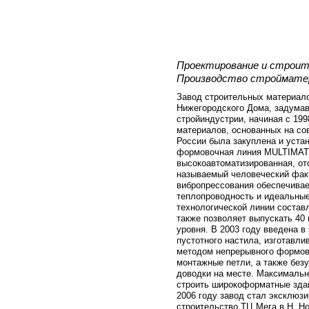
Проектирование и строите
Производство строймате
Завод строительных материало
Нижегородского Дома, задума
стройиндустрии, начиная с 199
материалов, основанных на со
России была закуплена и уста
формовочная линия MULTIMAT
высокоавтоматизированная, от
называемый человеческий факт
вибропрессования обеспечивае
теплопроводность и идеальны
технологической линии составл
также позволяет выпускать 40 
уровня. В 2003 году введена в
пустотного настила, изготавли
методом непрерывного формов
монтажные петли, а также без
доводки на месте. Максимальн
строить широкоформатные здан
2006 году завод стал эксклюз
строительство ТЦ Мега в Н. Но