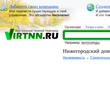
Добавить свою компанию
Создат
Или перенести существующую в своё
И добави
управление. Это абсолютно
бесплатно
!
И это то
Организации
Товары и цены
Н
Например,
велосипеды
Нижегородский дом
Недвижимость
→
Строительны