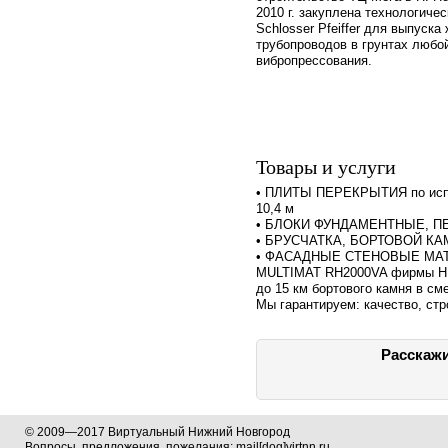
2010 г. закуплена технологич
Schlosser Pfeiffer для выпуск
трубопроводов в грунтах любо
вибропрессования.
Товары и услуги
• ПЛИТЫ ПЕРЕКРЫТИЯ по испан
10,4 м
• БЛОКИ ФУНДАМЕНТНЫЕ, 
• БРУСЧАТКА, БОРТОВОЙ К
• ФАСАДНЫЕ СТЕНОВЫЕ МАТЕ
MULTIMAT RH2000VA фирмы HE
до 15 км бортового камня в сме
Мы гарантируем: качество, стр
Расскажи
© 2009—2017 Виртуальный Нижний Новгород
Вопросы, предложения, пожелания: mail[dog]virtnn.ru