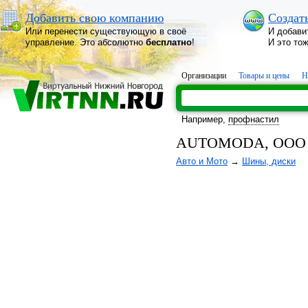
Добавить свою компанию
Создат
Или перенести существующую в своё
И добави
управление. Это абсолютно
бесплатно
!
И это то
Организации
Товары и цены
Н
Например,
профнастил
AUTOMODA, ООО 
Авто и Мото
→
Шины, диски