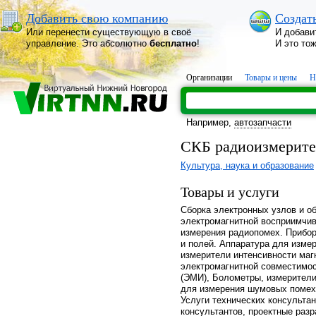
Добавить свою компанию
Создат
Или перенести существующую в своё
И добави
управление. Это абсолютно
бесплатно
!
И это то
Организации
Товары и цены
Н
Например,
автозапчасти
СКБ радиоизмерите
Культура, наука и образование
Товары и услуги
Сборка электронных узлов и о
электромагнитной восприимчи
измерения радиопомех. Прибо
и полей. Аппаратура для изме
измерители интенсивности маг
электромагнитной совместимос
(ЭМИ), Болометры, измерители
для измерения шумовых помех
Услуги технических консульта
консультантов, проектные разр