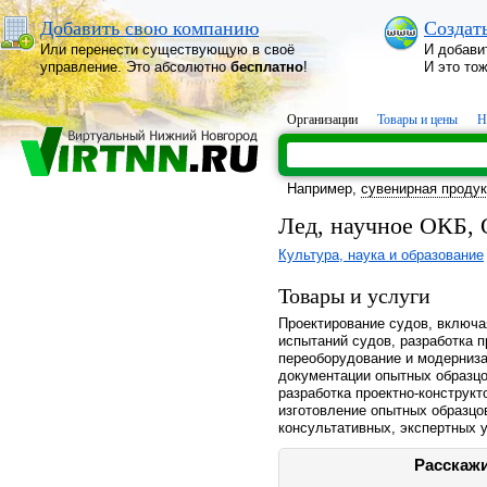
Добавить свою компанию
Создат
Или перенести существующую в своё
И добави
управление. Это абсолютно
бесплатно
!
И это то
Организации
Товары и цены
Н
Например,
сувенирная проду
Лед, научное ОКБ,
Культура, наука и образование
Товары и услуги
Проектирование судов, включа
испытаний судов, разработка п
переоборудование и модерниза
документации опытных образцо
разработка проектно-конструкт
изготовление опытных образцо
консультативных, экспертных у
Расскажи