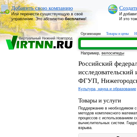
Добавить свою компанию
Создат
Или перенести существующую в своё
И добави
управление. Это абсолютно
бесплатно
!
И это то
Организации
Товары и цены
Н
Например,
велосипеды
Российский федера
исследовательский
ФГУП, Нижегородск
Культура, наука и образование
Товары и услуги
Поддержание в необходимом со
методов комплексного матема
процессов с использованием 
вычислительных систем. Гидро
взрыва.