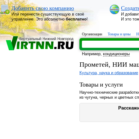
Добавить свою компанию
Создат
Или перенести существующую в своё
И добави
управление. Это абсолютно
бесплатно
!
И это то
Организации
Товары и цены
Н
Например,
кондиционеры
Прометей, НИИ маш
Культура, наука и образование
Товары и услуги
Научно-технические разработки
из чугуна, черных и цветных с
Расскажи