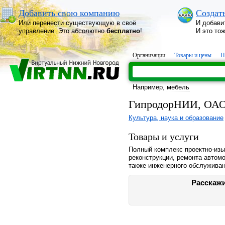
Добавить свою компанию
Создат
Или перенести существующую в своё
И добави
управление. Это абсолютно
бесплатно
!
И это то
Организации
Товары и цены
Н
Например,
мебель
ГипродорНИИ, ОАО
Культура, наука и образование
Товары и услуги
Полный комплекс проектно-изы
реконструкции, ремонта автом
также инженерного обслуживан
Расскажи