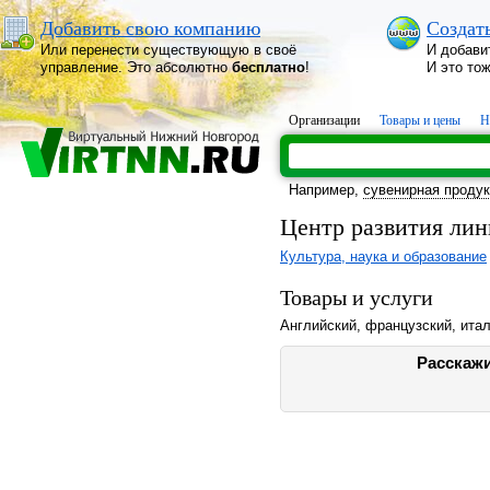
Добавить свою компанию
Создат
Или перенести существующую в своё
И добави
управление. Это абсолютно
бесплатно
!
И это то
Организации
Товары и цены
Н
Например,
сувенирная проду
Центр развития ли
Культура, наука и образование
Товары и услуги
Английский, французский, итал
Расскажи