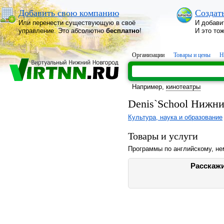
Добавить свою компанию
Создат
Или перенести существующую в своё
И добави
управление. Это абсолютно
бесплатно
!
И это то
Организации
Товары и цены
Н
Например,
кинотеатры
Denis`School Нижн
Культура, наука и образование
Товары и услуги
Программы по английскому, не
Расскажи