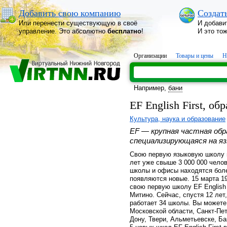
Добавить свою компанию
Создат
Или перенести существующую в своё
И добави
управление. Это абсолютно
бесплатно
!
И это то
Организации
Товары и цены
Н
Например,
бани
EF English First, о
Культура, наука и образование
EF — крупная частная обр
специализирующаяся на яз
Свою первую языковую школу м
лет уже свыше 3 000 000 чел
школы и офисы находятся боле
появляются новые. 15 марта 1
свою первую школу EF English
Митино. Сейчас, спустя 12 лет
работает 34 школы. Вы можете 
Московской области, Санкт-Пет
Дону, Твери, Альметьевске, Б