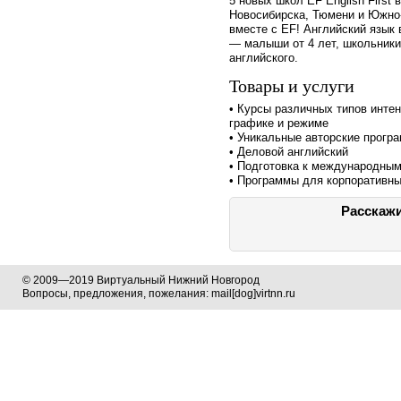
5 новых школ EF English First 
Новосибирска, Тюмени и Южно-
вместе с EF! Английский язык 
— малыши от 4 лет, школьники
английского.
Товары и услуги
• Курсы различных типов инте
графике и режиме
• Уникальные авторские прогр
• Деловой английский
• Подготовка к международны
• Программы для корпоративны
Расскажи
© 2009—2019 Виртуальный Нижний Новгород
Вопросы, предложения, пожелания: mail[dog]virtnn.ru