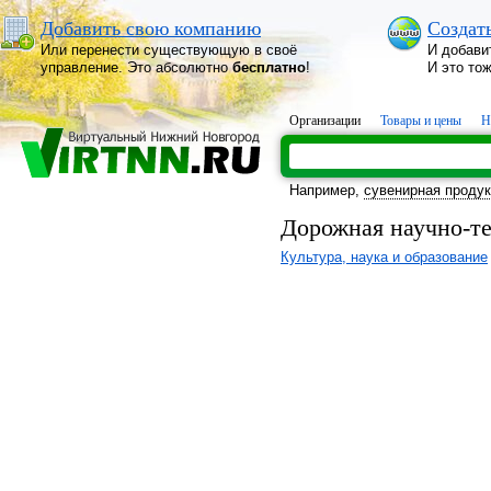
Добавить свою компанию
Создат
Или перенести существующую в своё
И добави
управление. Это абсолютно
бесплатно
!
И это то
Организации
Товары и цены
Н
Например,
сувенирная проду
Дорожная научно-т
Культура, наука и образование