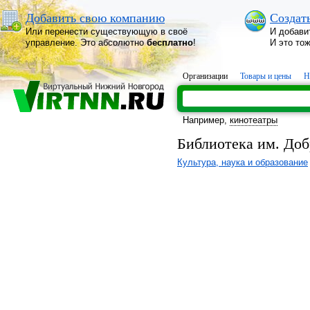
Добавить свою компанию
Создат
Или перенести существующую в своё
И добави
управление. Это абсолютно
бесплатно
!
И это то
Организации
Товары и цены
Н
Например,
кинотеатры
Библиотека им. До
Культура, наука и образование