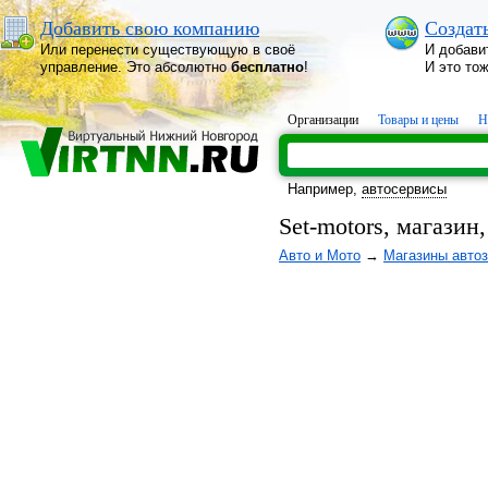
Добавить свою компанию
Создат
Или перенести существующую в своё
И добави
управление. Это абсолютно
бесплатно
!
И это то
Организации
Товары и цены
Н
Например,
автосервисы
Set-motors, магазин
Авто и Мото
→
Магазины автоз