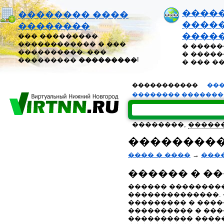
����
�������� ����
�����
��������
����
��� ���������
������������ � ���
� �����
����������. ���
� �����
���������
���������
!
� ��� �
�����������
���
�������� ������
��������,
�����
����������
���� � ����
→
���
������ � �
������ ��������
��������������.
��������� � ����
���������� � ���
���������� ����