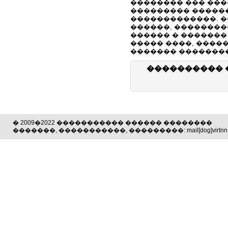
�������� ��� ���
��������� �����
�������������. �
������, ��������
������ � �������
����� ����, ����
������� �������
���������� 
� 2009�2022 ����������� ������ ��������
�������, �����������, ���������: mail[dog]virtnn.