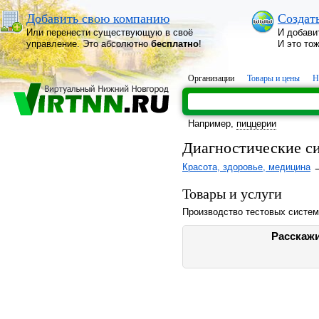
Добавить свою компанию
Создат
Или перенести существующую в своё
И добави
управление. Это абсолютно
бесплатно
!
И это то
Организации
Товары и цены
Н
Например,
пиццерии
Диагностические 
Красота, здоровье, медицина
Товары и услуги
Производство тестовых систем
Расскажи