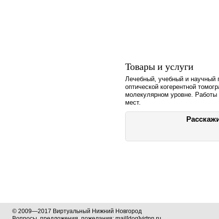
Товары и услуги
Лечебный, учебный и научный 
оптической когерентной томог
молекулярном уровне. Работы 
мест.
Расскажи
© 2009—2017 Виртуальный Нижний Новгород
Вопросы, предложения, пожелания: mail[dog]virtnn.ru