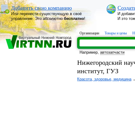
Добавить свою компанию
Создат
Или перенести существующую в своё
И добави
управление. Это абсолютно
бесплатно
!
И это то
Организации
Товары и цены
Н
Например,
автозапчасти
Нижегородский нау
институт, ГУЗ
Красота, здоровье, медицина